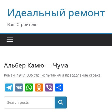
Перейти
Идеальный ремонт
к
содержимому
Ваш Строитель
Альбер Камю — Чума
Роман, 1947, 336 стр. испытания и преодоление страха
T
V
W
O
Vi
О
el
K
h
d
b
т
e
at
n
er
п
Поиск
gr
s
o
р