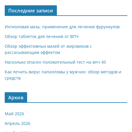
a
A
kl
а
Последние записи
m
p
a
в
p
ss
и
Ихтиоловая мазь: применение для лечения фурункулов
ni
т
Обзор таблеток для лечения от ВПЧ
ki
ь
Обзор эффективных мазей от жировиков с
рассасывающим эффектом
Насколько опасен положительный тест на впч 45
Как лечить вирус папилломы у мужчин: обзор методов и
средств
Архив
Май 2026
Апрель 2026