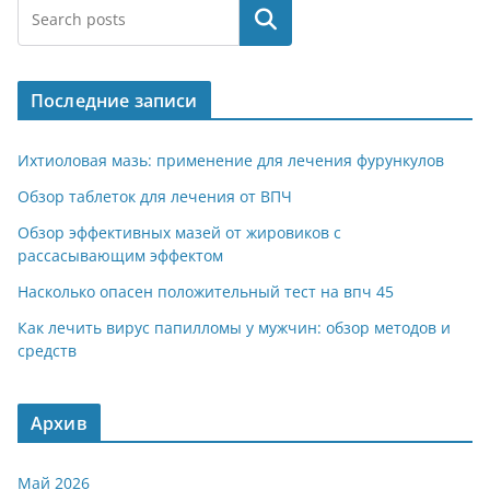
e
at
n
er
п
Поиск
gr
s
o
р
a
A
kl
а
Последние записи
m
p
a
в
p
ss
и
Ихтиоловая мазь: применение для лечения фурункулов
ni
т
Обзор таблеток для лечения от ВПЧ
ki
ь
Обзор эффективных мазей от жировиков с
рассасывающим эффектом
Насколько опасен положительный тест на впч 45
Как лечить вирус папилломы у мужчин: обзор методов и
средств
Архив
Май 2026