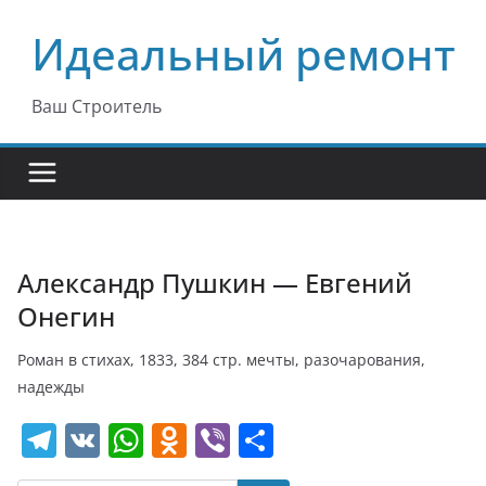
Перейти
Идеальный ремонт
к
содержимому
Ваш Строитель
Александр Пушкин — Евгений
Онегин
Роман в стихах, 1833, 384 стр. мечты, разочарования,
надежды
T
V
W
O
Vi
О
el
K
h
d
b
т