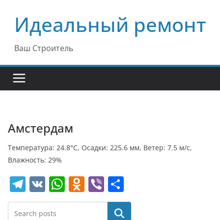
Перейти
Идеальный ремонт
к
содержимому
Ваш Строитель
Амстердам
Температура: 24.8°C, Осадки: 225.6 мм, Ветер: 7.5 м/с,
Влажность: 29%
T
V
W
O
Vi
О
el
K
h
d
b
т
e
at
n
er
п
Поиск