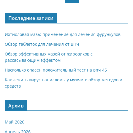
gr
s
o
р
a
A
kl
а
Последние записи
m
p
a
в
p
ss
и
Ихтиоловая мазь: применение для лечения фурункулов
ni
т
Обзор таблеток для лечения от ВПЧ
ki
ь
Обзор эффективных мазей от жировиков с
рассасывающим эффектом
Насколько опасен положительный тест на впч 45
Как лечить вирус папилломы у мужчин: обзор методов и
средств
Архив
Май 2026
Апрель 2026