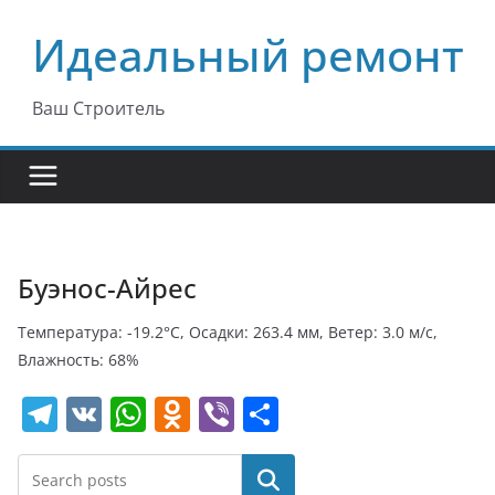
Перейти
Идеальный ремонт
к
содержимому
Ваш Строитель
Буэнос-Айрес
Температура: -19.2°C, Осадки: 263.4 мм, Ветер: 3.0 м/с,
Влажность: 68%
T
V
W
O
Vi
О
el
K
h
d
b
т
e
at
n
er
п
Поиск