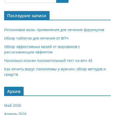
gr
s
o
р
a
A
kl
а
Последние записи
m
p
a
в
p
ss
и
Ихтиоловая мазь: применение для лечения фурункулов
ni
т
Обзор таблеток для лечения от ВПЧ
ki
ь
Обзор эффективных мазей от жировиков с
рассасывающим эффектом
Насколько опасен положительный тест на впч 45
Как лечить вирус папилломы у мужчин: обзор методов и
средств
Архив
Май 2026
Апрель 2026