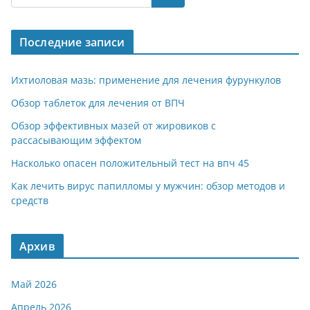
gr
s
o
р
a
A
kl
а
Последние записи
m
p
a
в
p
ss
и
Ихтиоловая мазь: применение для лечения фурункулов
ni
т
Обзор таблеток для лечения от ВПЧ
ki
ь
Обзор эффективных мазей от жировиков с
рассасывающим эффектом
Насколько опасен положительный тест на впч 45
Как лечить вирус папилломы у мужчин: обзор методов и
средств
Архив
Май 2026
Апрель 2026