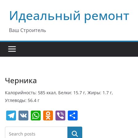
Перейти
Идеальный ремонт
к
содержимому
Ваш Строитель
Черника
Калорийность: 585 ккал, Белки: 15.7 г, Жиры: 1.7 г,
Углеводы: 56.4 г
T
V
W
O
Vi
О
el
K
h
d
b
т
e
at
n
er
п
Поиск