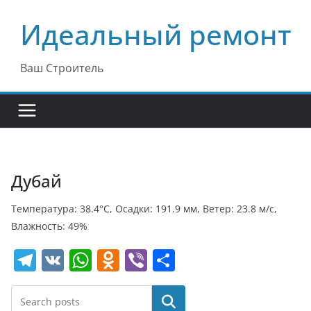
Перейти
Идеальный ремонт
к
содержимому
Ваш Строитель
Дубай
Температура: 38.4°C, Осадки: 191.9 мм, Ветер: 23.8 м/с,
Влажность: 49%
T
V
W
O
Vi
О
el
K
h
d
b
т
e
at
n
er
п
Поиск