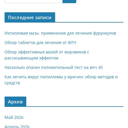
gr
s
o
р
a
A
kl
а
Последние записи
m
p
a
в
p
ss
и
Ихтиоловая мазь: применение для лечения фурункулов
ni
т
Обзор таблеток для лечения от ВПЧ
ki
ь
Обзор эффективных мазей от жировиков с
рассасывающим эффектом
Насколько опасен положительный тест на впч 45
Как лечить вирус папилломы у мужчин: обзор методов и
средств
Архив
Май 2026
Апрель 2026