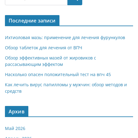
gr
s
o
р
a
A
kl
а
Последние записи
m
p
a
в
p
ss
и
Ихтиоловая мазь: применение для лечения фурункулов
ni
т
Обзор таблеток для лечения от ВПЧ
ki
ь
Обзор эффективных мазей от жировиков с
рассасывающим эффектом
Насколько опасен положительный тест на впч 45
Как лечить вирус папилломы у мужчин: обзор методов и
средств
Архив
Май 2026