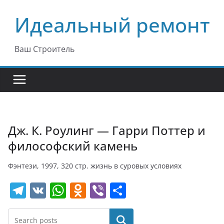
Перейти
Идеальный ремонт
к
содержимому
Ваш Строитель
Дж. К. Роулинг — Гарри Поттер и
философский камень
Фэнтези, 1997, 320 стр. жизнь в суровых условиях
T
V
W
O
Vi
О
el
K
h
d
b
т
e
at
n
er
п
Поиск