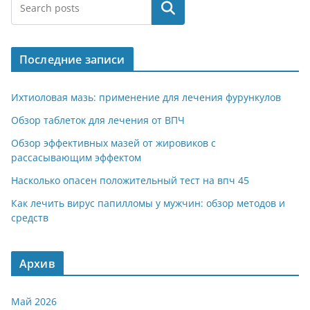
e
at
n
er
п
Поиск
gr
s
o
р
a
A
kl
а
Последние записи
m
p
a
в
p
ss
и
Ихтиоловая мазь: применение для лечения фурункулов
ni
т
Обзор таблеток для лечения от ВПЧ
ki
ь
Обзор эффективных мазей от жировиков с
рассасывающим эффектом
Насколько опасен положительный тест на впч 45
Как лечить вирус папилломы у мужчин: обзор методов и
средств
Архив
Май 2026