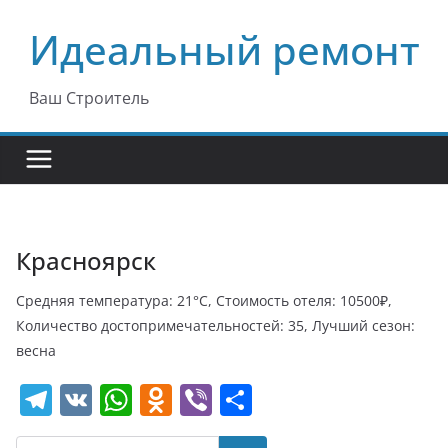
Перейти
Идеальный ремонт
к
содержимому
Ваш Строитель
Красноярск
Средняя температура: 21°C, Стоимость отеля: 10500₽,
Количество достопримечательностей: 35, Лучший сезон:
весна
T
V
W
O
Vi
О
el
K
h
d
b
т