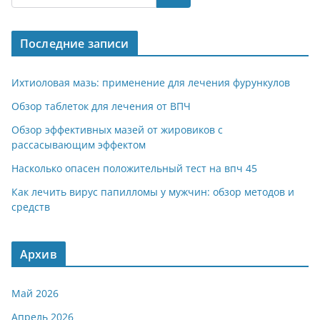
gr
s
o
р
a
A
kl
а
Последние записи
m
p
a
в
p
ss
и
Ихтиоловая мазь: применение для лечения фурункулов
ni
т
Обзор таблеток для лечения от ВПЧ
ki
ь
Обзор эффективных мазей от жировиков с
рассасывающим эффектом
Насколько опасен положительный тест на впч 45
Как лечить вирус папилломы у мужчин: обзор методов и
средств
Архив
Май 2026
Апрель 2026