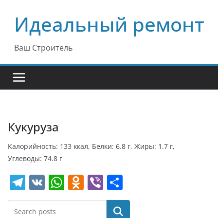
Перейти
Идеальный ремонт
к
содержимому
Ваш Строитель
Кукуруза
Калорийность: 133 ккал, Белки: 6.8 г, Жиры: 1.7 г,
Углеводы: 74.8 г
T
V
W
O
Vi
О
el
K
h
d
b
т
e
at
n
er
п
Поиск