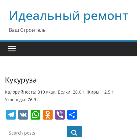
Перейти
Идеальный ремонт
к
содержимому
Ваш Строитель
Кукуруза
Калорийность: 319 ккал, Белки: 28.0 г, Жиры: 12.5 г,
Углеводы: 76.9 г
T
V
W
O
Vi
О
el
K
h
d
b
т
e
at
n
er
п
Поиск