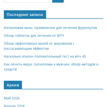
gr
s
o
р
a
A
kl
а
Последние записи
m
p
a
в
p
ss
и
Ихтиоловая мазь: применение для лечения фурункулов
ni
т
Обзор таблеток для лечения от ВПЧ
ki
ь
Обзор эффективных мазей от жировиков с
рассасывающим эффектом
Насколько опасен положительный тест на впч 45
Как лечить вирус папилломы у мужчин: обзор методов и
средств
Архив
Май 2026
Апрель 2026