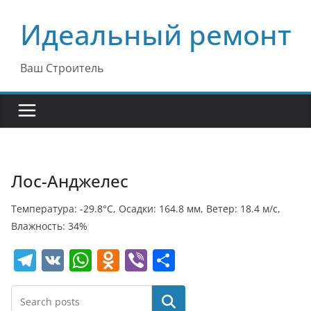
Перейти
Идеальный ремонт
к
содержимому
Ваш Строитель
Лос-Анджелес
Температура: -29.8°C, Осадки: 164.8 мм, Ветер: 18.4 м/с,
Влажность: 34%
T
V
W
O
Vi
О
el
K
h
d
b
т
e
at
n
er
п
Поиск