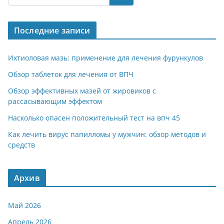
gr
s
o
р
a
A
kl
а
Последние записи
m
p
a
в
p
ss
и
Ихтиоловая мазь: применение для лечения фурункулов
ni
т
Обзор таблеток для лечения от ВПЧ
ki
ь
Обзор эффективных мазей от жировиков с
рассасывающим эффектом
Насколько опасен положительный тест на впч 45
Как лечить вирус папилломы у мужчин: обзор методов и
средств
Архив
Май 2026
Апрель 2026