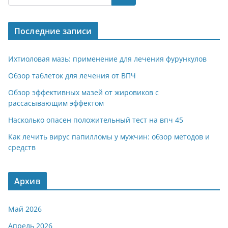
gr
s
o
р
a
A
kl
а
Последние записи
m
p
a
в
p
ss
и
Ихтиоловая мазь: применение для лечения фурункулов
ni
т
Обзор таблеток для лечения от ВПЧ
ki
ь
Обзор эффективных мазей от жировиков с
рассасывающим эффектом
Насколько опасен положительный тест на впч 45
Как лечить вирус папилломы у мужчин: обзор методов и
средств
Архив
Май 2026
Апрель 2026