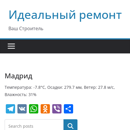
Перейти
Идеальный ремонт
к
содержимому
Ваш Строитель
Мадрид
Температура: -7.8°C, Осадки: 279.7 мм, Ветер: 27.8 м/с,
Влажность: 31%
T
V
W
O
Vi
О
el
K
h
d
b
т
e
at
n
er
п
Поиск