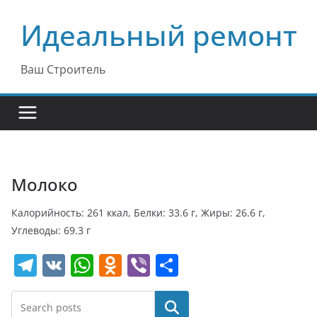
Перейти
Идеальный ремонт
к
содержимому
Ваш Строитель
Молоко
Калорийность: 261 ккал, Белки: 33.6 г, Жиры: 26.6 г,
Углеводы: 69.3 г
T
V
W
O
Vi
О
el
K
h
d
b
т
e
at
n
er
п
Поиск