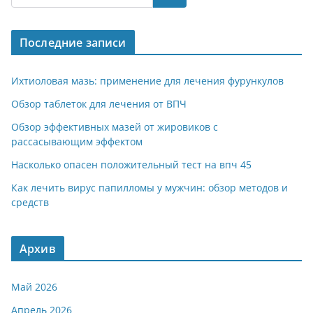
gr
s
o
р
a
A
kl
а
Последние записи
m
p
a
в
p
ss
и
Ихтиоловая мазь: применение для лечения фурункулов
ni
т
Обзор таблеток для лечения от ВПЧ
ki
ь
Обзор эффективных мазей от жировиков с
рассасывающим эффектом
Насколько опасен положительный тест на впч 45
Как лечить вирус папилломы у мужчин: обзор методов и
средств
Архив
Май 2026
Апрель 2026