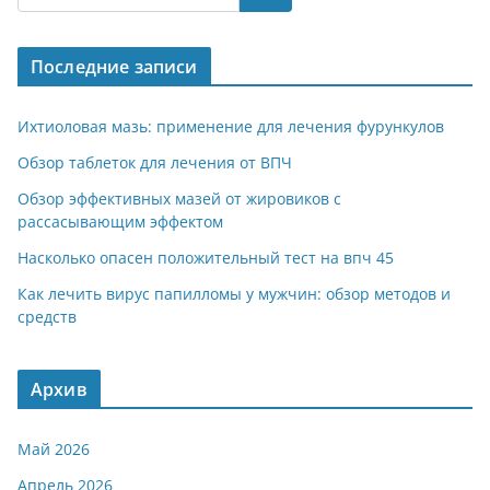
gr
s
o
р
a
A
kl
а
Последние записи
m
p
a
в
p
ss
и
Ихтиоловая мазь: применение для лечения фурункулов
ni
т
Обзор таблеток для лечения от ВПЧ
ki
ь
Обзор эффективных мазей от жировиков с
рассасывающим эффектом
Насколько опасен положительный тест на впч 45
Как лечить вирус папилломы у мужчин: обзор методов и
средств
Архив
Май 2026
Апрель 2026