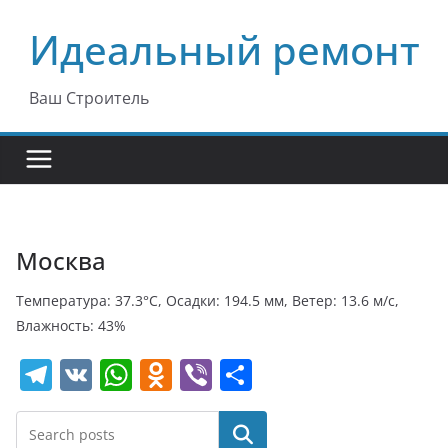
Перейти
Идеальный ремонт
к
содержимому
Ваш Строитель
Москва
Температура: 37.3°C, Осадки: 194.5 мм, Ветер: 13.6 м/с,
Влажность: 43%
T
V
W
O
Vi
О
el
K
h
d
b
т
e
at
n
er
п
Поиск