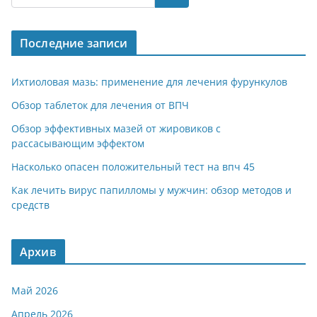
gr
s
o
р
a
A
kl
а
Последние записи
m
p
a
в
p
ss
и
Ихтиоловая мазь: применение для лечения фурункулов
ni
т
Обзор таблеток для лечения от ВПЧ
ki
ь
Обзор эффективных мазей от жировиков с
рассасывающим эффектом
Насколько опасен положительный тест на впч 45
Как лечить вирус папилломы у мужчин: обзор методов и
средств
Архив
Май 2026
Апрель 2026