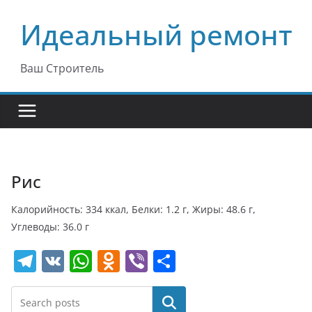
Перейти
Идеальный ремонт
к
содержимому
Ваш Строитель
Рис
Калорийность: 334 ккал, Белки: 1.2 г, Жиры: 48.6 г,
Углеводы: 36.0 г
T
V
W
O
Vi
О
el
K
h
d
b
т
e
at
n
er
п
Поиск