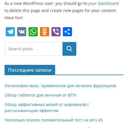
As a new WordPress user, you should go to
your dashboard
to delete this page and create new pages for your content.
Have fun!
T
V
W
O
Vi
О
el
K
h
d
b
т
e
at
n
er
п
Поиск
gr
s
o
р
a
A
kl
а
Последние записи
m
p
a
в
p
ss
и
Ихтиоловая мазь: применение для лечения фурункулов
ni
т
Обзор таблеток для лечения от ВПЧ
ki
ь
Обзор эффективных мазей от жировиков с
рассасывающим эффектом
Насколько опасен положительный тест на впч 45