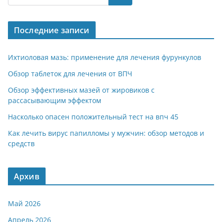
gr
s
o
р
a
A
kl
а
Последние записи
m
p
a
в
p
ss
и
Ихтиоловая мазь: применение для лечения фурункулов
ni
т
Обзор таблеток для лечения от ВПЧ
ki
ь
Обзор эффективных мазей от жировиков с
рассасывающим эффектом
Насколько опасен положительный тест на впч 45
Как лечить вирус папилломы у мужчин: обзор методов и
средств
Архив
Май 2026
Апрель 2026