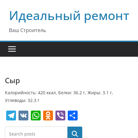
Перейти
Идеальный ремонт
к
содержимому
Ваш Строитель
Сыр
Калорийность: 420 ккал, Белки: 36.2 г, Жиры: 3.1 г,
Углеводы: 32.3 г
T
V
W
O
Vi
О
el
K
h
d
b
т
e
at
n
er
п
Поиск