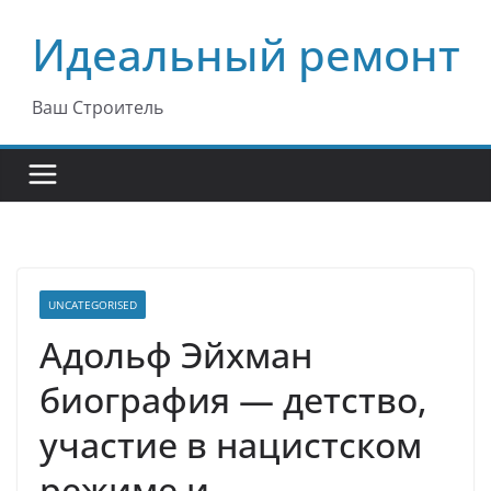
Перейти
Идеальный ремонт
к
содержимому
Ваш Строитель
UNCATEGORISED
Адольф Эйхман
биография — детство,
участие в нацистском
режиме и