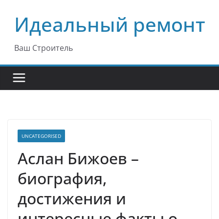
Перейти
Идеальный ремонт
к
содержимому
Ваш Строитель
UNCATEGORISED
Аслан Бижоев –
биография,
достижения и
интересные факты о