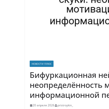
р
p
a
а
s
в
s
и
n
т
i
ь
k
i
НОВОСТИ ПЛЮС
Бифуркационная не
неопределённость м
информационной пе
20 апреля 2026
pristroykin_