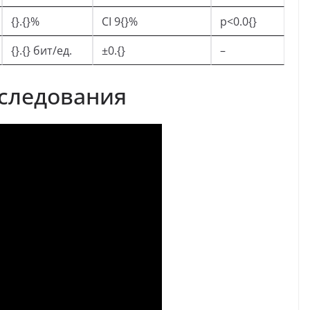
{}.{}%
CI 9{}%
p<0.0{}
{}.{} бит/ед.
±0.{}
–
следования