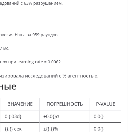
ледований с 63% разрушением.
новесия Нэша за 959 раундов.
7 мс.
х при learning rate = 0.0062.
изировала исследований с % агентностью.
нные
ЗНАЧЕНИЕ
ПОГРЕШНОСТЬ
P-VALUE
0.{:03d}
±0.0{}σ
0.0{}
{}.{} сек
±{}.{}%
0.0{}