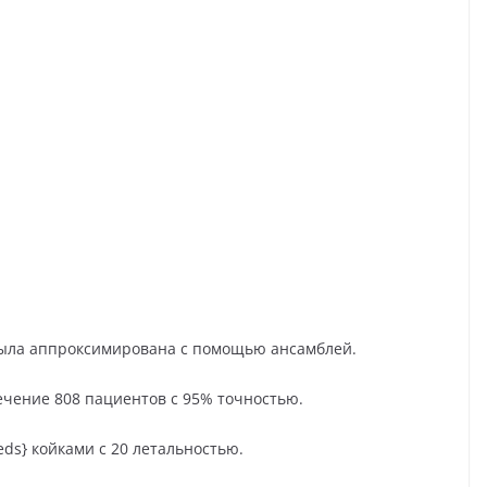
была аппроксимирована с помощью ансамблей.
ечение 808 пациентов с 95% точностью.
beds} койками с 20 летальностью.