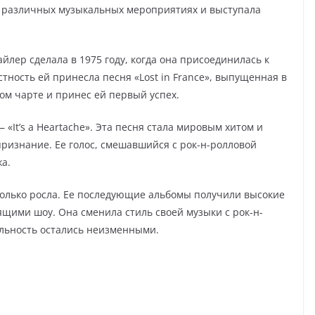
в различных музыкальных мероприятиях и выступала
лер сделала в 1975 году, когда она присоединилась к
стность ей принесла песня «Lost in France», выпущенная в
ком чарте и принес ей первый успех.
 «It’s a Heartache». Эта песня стала мировым хитом и
ризнание. Ее голос, смешавшийся с рок-н-ролловой
а.
только росла. Ее последующие альбомы получили высокие
оящими шоу. Она сменила стиль своей музыки с рок-н-
альность остались неизменными.