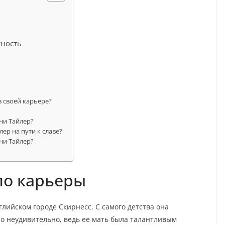
тность
в своей карьере?
ни Тайлер?
ер на пути к славе?
ни Тайлер?
ло карьеры
глийском городе Скирнесс. С самого детства она
ло неудивительно, ведь ее мать была талантливым