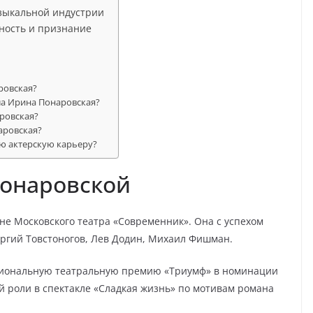
узыкальной индустрии
ность и признание
ровская?
а Ирина Понаровская?
ровская?
аровская?
ю актерскую карьеру?
онаровской
е Московского театра «Современник». Она с успехом
еоргий Товстоногов, Лев Додин, Михаил Фишман.
ациональную театральную премию «Триумф» в номинации
й роли в спектакле «Сладкая жизнь» по мотивам романа