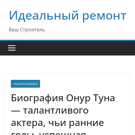
Перейти
Идеальный ремонт
к
содержимому
Ваш Строитель
UNCATEGORISED
Биография Онур Туна
— талантливого
актера, чьи ранние
годы, успешная