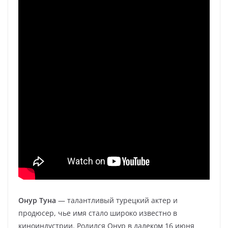
Онур Туна
— талантливый турецкий актер и
продюсер, чье имя стало широко известно в
киноиндустрии. Родился Онур в далеком 16 июня