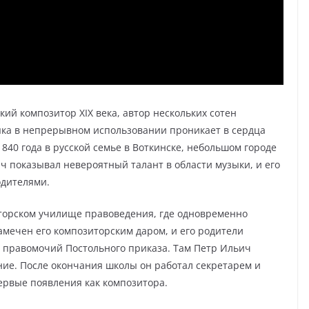
й композитор XIX века, автор нескольких сотен
зыка в непрерывном использовании проникает в сердца
1840 года в русской семье в Воткинске, небольшом городе
ич показывал невероятный талант в области музыки, и его
одителями.
аторском училище правоведения, где одновременно
амечен его композиторским даром, и его родители
 правомочий Постольного приказа. Там Петр Ильич
ие. После окончания школы он работал секретарем и
первые появления как композитора.