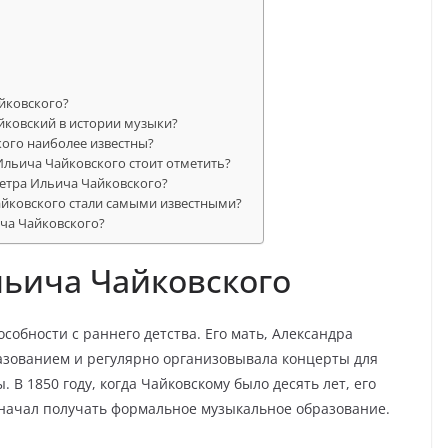
йковского?
йковский в истории музыки?
кого наиболее известны?
Ильича Чайковского стоит отметить?
Петра Ильича Чайковского?
айковского стали самыми известными?
ича Чайковского?
льича Чайковского
обности с раннего детства. Его мать, Александра
азованием и регулярно организовывала концерты для
 В 1850 году, когда Чайковскому было десять лет, его
н начал получать формальное музыкальное образование.