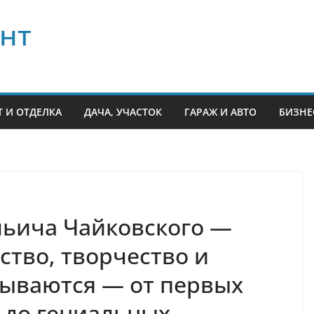
нт
 И ОТДЕЛКА
ДАЧА, УЧАСТОК
ГАРАЖ И АВТО
БИЗНЕ
льича Чайковского —
ство, творчество и
рываются — от первых
 до гениальных