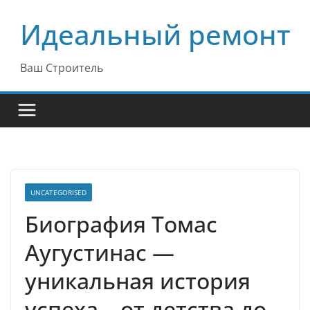
Перейти
Идеальный ремонт
к
содержимому
Ваш Строитель
UNCATEGORISED
Биография Томас
Аугустинас —
уникальная история
успеха – от детства до