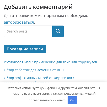
Добавить комментарий
Для отправки комментария вам необходимо
авторизоваться
.
Поиск
Последние записи
Ихтиоловая мазь: применение для лечения фурункулов
Обзор таблеток для лечения от ВПЧ
Обзор эффективных мазей от жировиков с
рассасывающим эффектом
Этот сайт использует куки-файлы и другие технологии, чтобы
Насколько опасен положительный тест на впч 45
помочь вам в навигации, а также предоставить лучший
Как лечить вирус папилломы у мужчин: обзор методов и
пользовательский опыт.
OK
средств