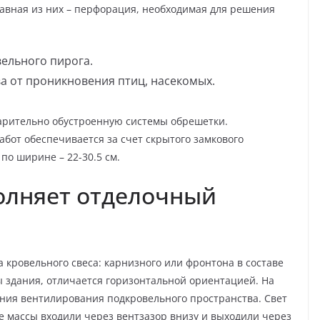
Главная из них – перфорация, необходимая для решения
ельного пирога.
а от проникновения птиц, насекомых.
арительно обустроенную системы обрешетки.
бот обеспечивается за счет скрытого замкового
 по ширине – 22-30.5 см.
олняет отделочный
 кровельного свеса: карнизного или фронтона в составе
ы здания, отличается горизонтальной ориентацией. На
ания вентилирования подкровельного пространства. Свет
 массы входили через вентзазор внизу и выходили через