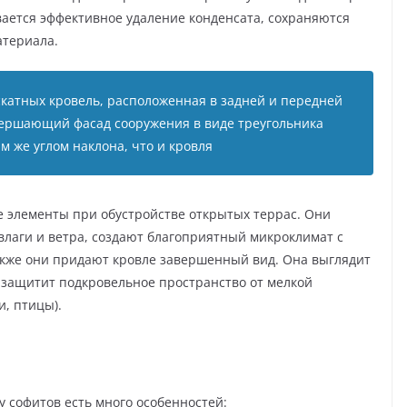
вается эффективное удаление конденсата, сохраняются
атериала.
скатных кровель, расположенная в задней и передней
авершающий фасад сооружения в виде треугольника
м же углом наклона, что и кровля
 элементы при обустройстве открытых террас. Они
влаги и ветра, создают благоприятный микроклимат с
акже они придают кровле завершенный вид. Она выглядит
 защитит подкровельное пространство от мелкой
, птицы).
 софитов есть много особенностей: