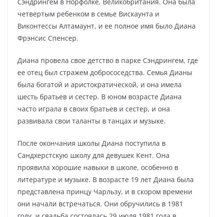
Сэндрингем в Норфолке, Великобритания. Она была
четвертым ребенком в семье Вискаунта и
Виконтессы Алтамаунт, и ее полное имя было Диана
Фрэнсис Спенсер.
Диана провела свое детство в парке Сэндрингем, где
ее отец был стражем добрососедства. Семья Дианы
была богатой и аристократической, и она имела
шесть братьев и сестер. В юном возрасте Диана
часто играла в своих братьев и сестер, и она
развивала свои таланты в танцах и музыке.
После окончания школы Диана поступила в
Сандхерстскую школу для девушек Кент. Она
проявила хорошие навыки в школе, особенно в
литературе и музыке. В возрасте 19 лет Диана была
представлена принцу Чарльзу, и в скором времени
они начали встречаться. Они обручились в 1981
году, и свадьба состоялась 29 июля 1981 года в