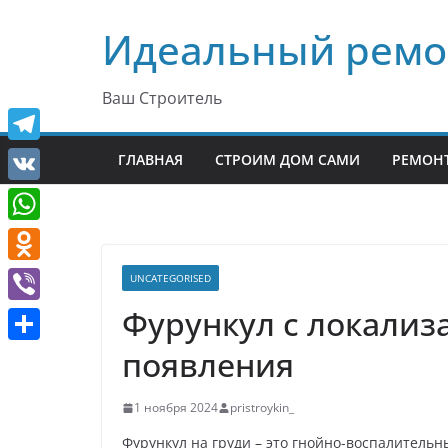
Перейти
Идеальный ремо
к
содержимому
Ваш Строитель
T
ГЛАВНАЯ
СТРОИМ ДОМ САМИ
РЕМОНТ
e
V
l
K
W
e
h
O
UNCATEGORISED
g
a
d
Фурункул с локализ
r
V
t
n
a
i
появления
О
s
o
m
b
т
A
k
1 ноября 2024
pristroykin_
e
п
p
l
r
Фурункул на груди – это гнойно-воспалитель