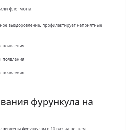
 или флегмона.
шное выздоровление, профилактирует неприятные
вания фурункула на
двержены фурункулам в 10 раз чаще, чем