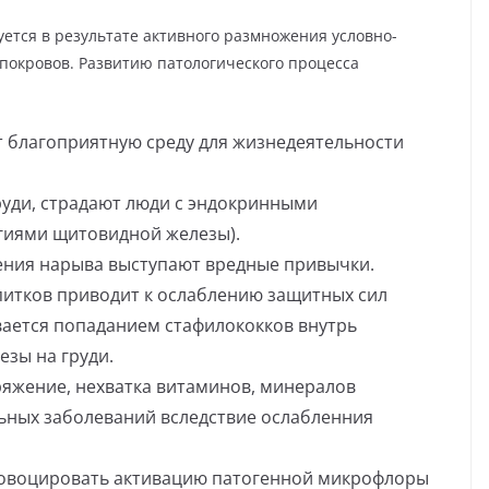
руется в результате активного размножения условно-
покровов. Развитию патологического процесса
 благоприятную среду для жизнедеятельности
руди, страдают люди с эндокринными
огиями щитовидной железы).
ния нарыва выступают вредные привычки.
питков приводит к ослаблению защитных сил
вается попаданием стафилококков внутрь
езы на груди.
яжение, нехватка витаминов, минералов
льных заболеваний вследствие ослабленния
овоцировать активацию патогенной микрофлоры