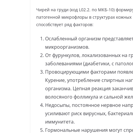
Чирей на груди (код L02.2. по МКБ-10) форми
патогенной микрофлоры в структурах кожных 
способствует ряд факторов:
Ослабленный организм представляет
микроорганизмов.
От фурункулов, локализованных на г
заболеваниями (диабетики, с патол
Провоцирующими факторами появле
Курение, употребление спиртных на
организма. Цепная реакция заканчи
волосяного фолликула и сальной жел
Недосыпы, постоянное нервное напр
усиливают риск вирусных, бактериа
иммунитета.
Гормональные нарушения могут спр