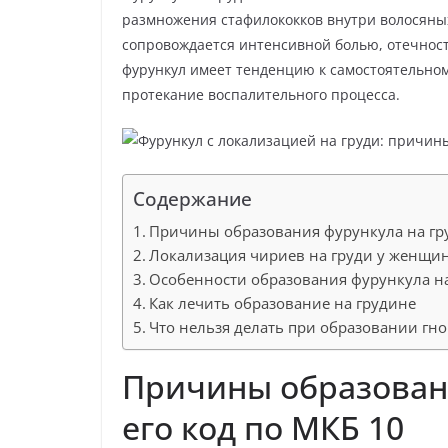
р
p
a
размножения стафилококков внутри волосяны
а
сопровождается интенсивной болью, отечнос
s
в
фурункул имеет тенденцию к самостоятельно
s
протекание воспалительного процесса.
и
n
т
i
ь
k
Содержание
i
Причины образования фурункула на гру
Локализация чириев на груди у женщин
Особенности образования фурункула н
Как лечить образование на грудине
Что нельзя делать при образовании гно
Причины образовани
его код по МКБ 10