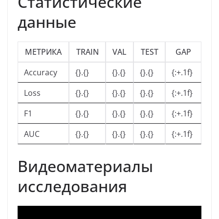
Статистические
данные
МЕТРИКА
TRAIN
VAL
TEST
GAP
Accuracy
{}.{}
{}.{}
{}.{}
{:+.1f}
Loss
{}.{}
{}.{}
{}.{}
{:+.1f}
F1
{}.{}
{}.{}
{}.{}
{:+.1f}
AUC
{}.{}
{}.{}
{}.{}
{:+.1f}
Видеоматериалы
исследования