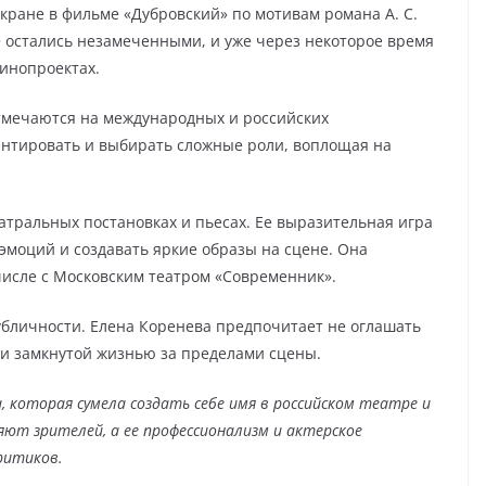
кране в фильме «Дубровский» по мотивам романа А. С.
е остались незамеченными, и уже через некоторое время
кинопроектах.
тмечаются на международных и российских
ентировать и выбирать сложные роли, воплощая на
атральных постановках и пьесах. Ее выразительная игра
 эмоций и создавать яркие образы на сцене. Она
числе с Московским театром «Современник».
убличности. Елена Коренева предпочитает не оглашать
 и замкнутой жизнью за пределами сцены.
, которая сумела создать себе имя в российском театре и
яют зрителей, а ее профессионализм и актерское
ритиков.