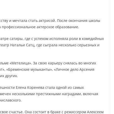
усству и мечтала стать актрисой. После окончания школы
а профессиональное актерское образование.
атре сатиры, где с успехом исполняла роли в комедийных
театр Натальи Сатц, где сыграла несколько серьезных и
ильме «Метелица». За свою карьеру снялась во многих
ат», «Бременские музыканты», «Личное дело Арсения
их других.
нешности Елена Коренева стала одной из самых
отмечен несколькими престижными наградами, включая
иславского.
вое счастье. Она состоит в браке с режиссером Алексеем