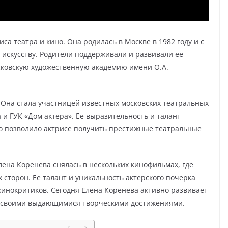
са театра и кино. Она родилась в Москве в 1982 году и c
у искусству. Родители поддерживали и развивали ее
осковскую художественную академию имени О.А.
 Она стала участницей известных московских театральных
 и ГУК «Дом актера». Ее выразительность и талант
то позволило актрисе получить престижные театральные
лена Коренева снялась в нескольких кинофильмах, где
 сторон. Ее талант и уникальность актерского почерка
кинокритиков. Сегодня Елена Коренева активно развивает
у своими выдающимися творческими достижениями.