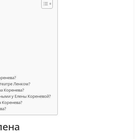
оренева?
 театре Ленком?
на Коренева?
тными у Елены Кореневой?
а Коренева?
ва?
лена