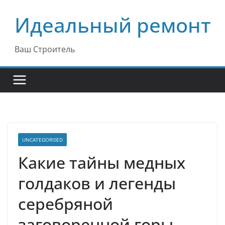
Перейти
Идеальный ремонт
к
содержимому
Ваш Строитель
UNCATEGORISED
Какие тайны медных
голдаков и легенды
серебряной
заговоренной горы