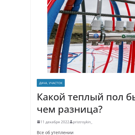
р
p
a
а
s
в
s
и
n
т
i
ь
k
i
ДАЧА, УЧАСТОК
Какой теплый пол б
чем разница?
11 декабря 2022
pristroykin_
Все об утеплении