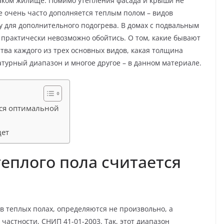
аком жилище. Помимо утепления фасада и крыши не
е очень часто дополняется теплым полом – видов
у для дополнительного подогрева. В домах с подвальным
 практически невозможно обойтись. О том, какие бывают
тва каждого из трех основных видов, какая толщина
атурный диапазон и многое другое – в данном материале.
тся оптимальной
дет
теплого пола считается
 теплых полах, определяются не произвольно, а
астности, СНИП 41-01-2003. Так, этот диапазон