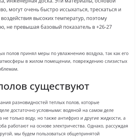
ка, инженерная доска. Эти материалы, основой
о, могут очень быстро иссыхаться, трескаться и
о воздействия высоких температур, поэтому
ю, не превышая базовый показатель в +26-27
ых полов принял меры по увлажнению воздуха, так как его
 атмосферы в жилом помещении, повреждению слизистых
облемам.
полов существуют
вания разновидностей теплых полов, которые
 деле достаточно условными: водяной на самом деле
 не только воду, но также антифриз и другие жидкости, а
оба работают на основе электричества. Однако, рассуждая
 другой, мы будем пользоваться общепринятой