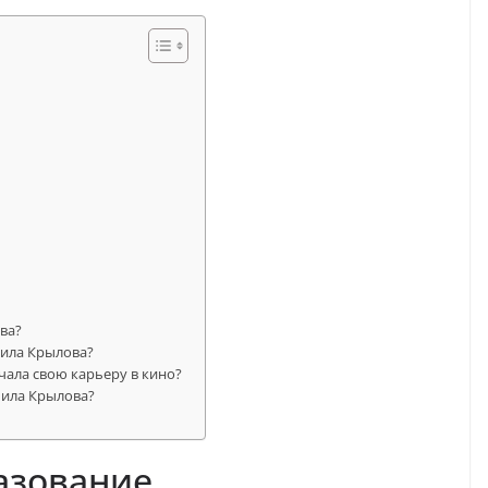
ва?
ила Крылова?
ала свою карьеру в кино?
мила Крылова?
азование