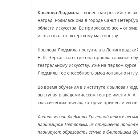
Крылова Людмила
– известная российская ак
наград. Родилась она в городе Санкт-Петербу
области искусства. Ее привлекало все – от ж
испытывала к актерскому мастерству.
Крылова Людмила поступила в Ленинградский
Н. К. Черкасского, где она прошла сложное о
театральному искусству. Уже на первом курс
Людмилы: ее способность эмоционально и глу
Во время обучения в институте Крылова Людм
выступая в академическом театре имени А. А.
классических пьесах, которые принесли ей п
Личная жизнь Людмилы Крыловой также весьма
Владимиром Петровым, их отношения продолжа
планируют образовать семью в ближайшем бу