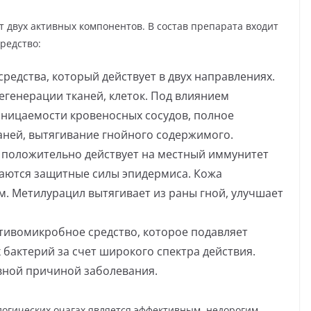
т двух активных компонентов. В состав препарата входит
редство:
редства, который действует в двух направлениях.
генерации тканей, клеток. Под влиянием
ницаемости кровеносных сосудов, полное
аней, вытягивание гнойного содержимого.
 положительно действует на местный иммунитет
аются защитные силы эпидермиса. Кожа
. Метилурацил вытягивает из раны гной, улучшает
тивомикробное средство, которое подавляет
бактерий за счет широкого спектра действия.
вной причиной заболевания.
логических очагах является эффективным, недорогим