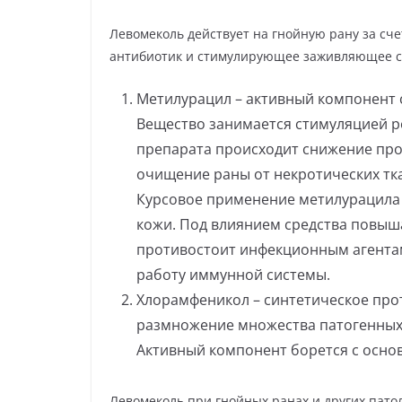
Левомеколь действует на гнойную рану за сче
антибиотик и стимулирующее заживляющее с
Метилурацил – активный компонент с
Вещество занимается стимуляцией ре
препарата происходит снижение про
очищение раны от некротических тк
Курсовое применение метилурацила
кожи. Под влиянием средства повыш
противостоит инфекционным агентам
работу иммунной системы.
Хлорамфеникол – синтетическое про
размножение множества патогенных 
Активный компонент борется с осно
Левомеколь при гнойных ранах и других пато