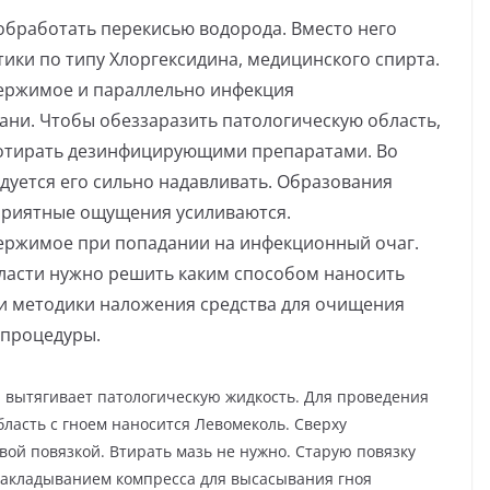
обработать перекисью водорода. Вместо него
ики по типу Хлоргексидина, медицинского спирта.
ержимое и параллельно инфекция
ани. Чтобы обеззаразить патологическую область,
ротирать дезинфицирующими препаратами. Во
дуется его сильно надавливать. Образования
приятные ощущения усиливаются.
ержимое при попадании на инфекционный очаг.
ласти нужно решить каким способом наносить
и методики наложения средства для очищения
 процедуры.
 вытягивает патологическую жидкость. Для проведения
ласть с гноем наносится Левомеколь. Сверху
вой повязкой. Втирать мазь не нужно. Старую повязку
накладыванием компресса для высасывания гноя