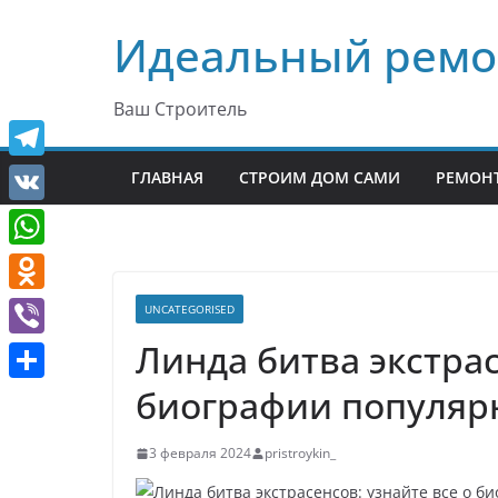
Перейти
Идеальный ремо
к
содержимому
Ваш Строитель
T
ГЛАВНАЯ
СТРОИМ ДОМ САМИ
РЕМОНТ
e
V
l
K
W
e
h
O
UNCATEGORISED
g
a
d
Линда битва экстрас
r
V
t
n
a
i
биографии популярн
О
s
o
m
b
т
A
k
3 февраля 2024
pristroykin_
e
п
p
l
r