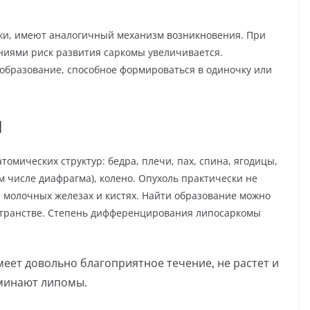
жи, имеют аналогичный механизм возникновения. При
ниями риск развития саркомы увеличивается.
 образование, способное формироваться в одиночку или
я
омических структур: бедра, плечи, пах, спина, ягодицы,
м числе диафрагма), колено. Опухоль практически не
, молочных железах и кистях. Найти образование можно
странстве. Степень дифференцирования липосаркомы
меет довольно благоприятное течение, не растет и
оминают липомы.