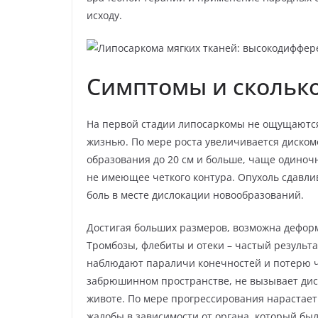
исходу.
Симптомы и сколько
На первой стадии липосаркомы не ощущаются
жизнью. По мере роста увеличивается диско
образования до 20 см и больше, чаще одиноч
не имеющее четкого контура. Опухоль сдавли
боль в месте дислокации новообразований.
Достигая больших размеров, возможна дефор
Тромбозы, флебиты и отеки – частый результ
наблюдают параличи конечностей и потерю ч
забрюшинном пространстве, не вызывает диск
животе. По мере прогрессирования нарастает
жалобы в зависимости от органа, который бы