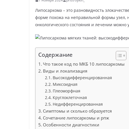
1 ноября 2024
pristroykin_
р
p
a
а
Липосаркома – это разновидность злокачеств
s
форме похожа на неправильной формы узел, 
в
s
онкологического состояния и лечении можно 
и
n
т
i
ь
k
Содержание
i
Что такое код по МКБ 10 липосаркомы
Виды и локализация
Высокодифференцированная
Миксоидная
Плеоморфная
Круглоклеточная
Недифференцированная
Симптомы и сколько образуется
Сочетание липосаркомы и рпж
Особенности диагностики