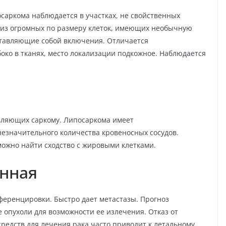
осаркома
наблюдается в участках, не свойственных
т из огромных по размеру клеток, имеющих необычную
ставляющие собой включения. Отличается
око в тканях, место локализации подкожное. Наблюдается
авляющих саркому. Липосаркома имеет
езначительного количества кровеносных сосудов.
можно найти сходство с жировыми клетками.
нная
ференцировки. Быстро дает метастазы. Прогноз
опухоли для возможности ее излечения. Отказ от
едств для лечения рака часто приводит к летальному