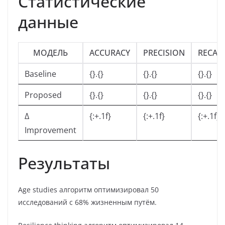
Статистические
данные
МОДЕЛЬ
ACCURACY
PRECISION
RECAL
Baseline
{}.{}
{}.{}
{}.{}
Proposed
{}.{}
{}.{}
{}.{}
Δ
{:+.1f}
{:+.1f}
{:+.1f}
Improvement
Результаты
Age studies алгоритм оптимизировал 50
исследований с 68% жизненным путём.