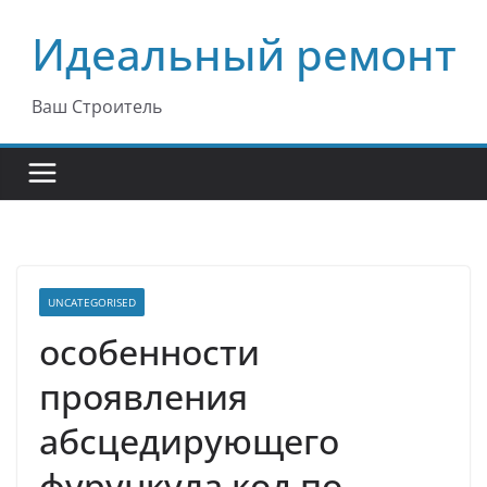
Перейти
Идеальный ремонт
к
содержимому
Ваш Строитель
UNCATEGORISED
особенности
проявления
абсцедирующего
фурункула код по