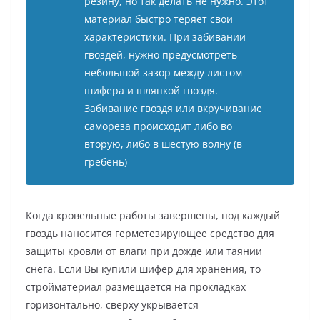
резину, но так делать не нужно. Этот
материал быстро теряет свои
характеристики. При забивании
гвоздей, нужно предусмотреть
небольшой зазор между листом
шифера и шляпкой гвоздя.
Забивание гвоздя или вкручивание
самореза происходит либо во
вторую, либо в шестую волну (в
гребень)
Когда кровельные работы завершены, под каждый
гвоздь наносится герметезирующее средство для
защиты кровли от влаги при дожде или таянии
снега. Если Вы купили шифер для хранения, то
стройматериал размещается на прокладках
горизонтально, сверху укрывается