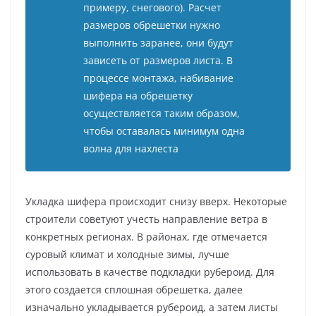
примеру, снегового). Расчет
размеров обрешетки нужно
выполнить заранее, они будут
зависеть от размеров листа. В
процессе монтажа, набивание
шифера на обрешетку
осуществляется таким образом,
чтобы оставалась минимум одна
волна для нахлеста
Укладка шифера происходит снизу вверх. Некоторые
строители советуют учесть направление ветра в
конкретных регионах. В районах, где отмечается
суровый климат и холодные зимы, лучше
использовать в качестве подкладки рубероид. Для
этого создается сплошная обрешетка, далее
изначально укладывается рубероид, а затем листы