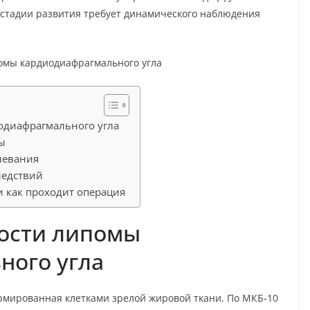
 стадии развития требует динамического наблюдения
одиафрагмального угла
ы
левания
ледствий
и как проходит операция
ности липомы
ного угла
рмированная клетками зрелой жировой ткани. По МКБ-10