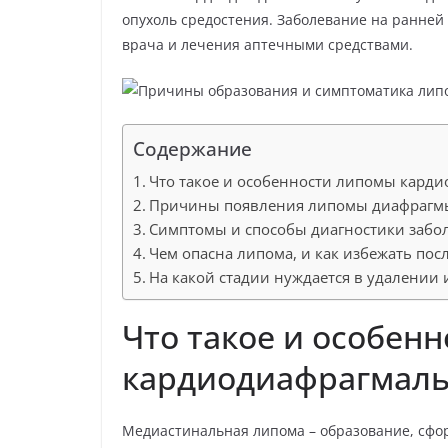
р
p
a
опухоль средостения. Заболевание на ранней
а
врача и лечения аптечными средствами.
s
в
s
и
n
т
Содержание
i
ь
k
Что такое и особенности липомы карди
Причины появления липомы диафрагм
i
Симптомы и способы диагностики забо
Чем опасна липома, и как избежать пос
На какой стадии нуждается в удалении 
Что такое и особен
кардиодиафрагмаль
Медиастинальная липома – образование, сфо