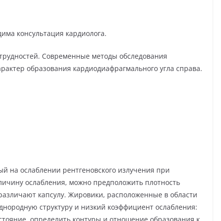
дима консультация кардиолога.
 трудностей. Современные методы обследования
арактер образования кардиодиафрагмального угла справа.
ый на ослаблении рентгеновского излучения при
еличину ослабления, можно предположить плотность
 различают капсулу. Жировики, расположенные в области
днородную структуру и низкий коэффициент ослабления:
состояние, определить контуры и отношение образования к