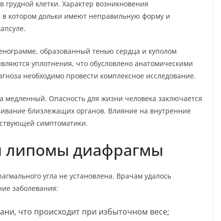
ов грудной клетки. Характер возникновения
, в котором дольки имеют неправильную форму и
апсуле.
генограмме, образованный тенью сердца и куполом
оявляются уплотнения, что обусловлено анатомическими
агноза необходимо провести комплексное исследование.
а медленный. Опасность для жизни человека заключается
вливание близлежащих органов. Влияние на внутренние
тствующей симптоматики.
я липомы диафрагмы
гмального угла не установлена. Врачам удалось
ие заболевания:
ани, что происходит при избыточном весе;