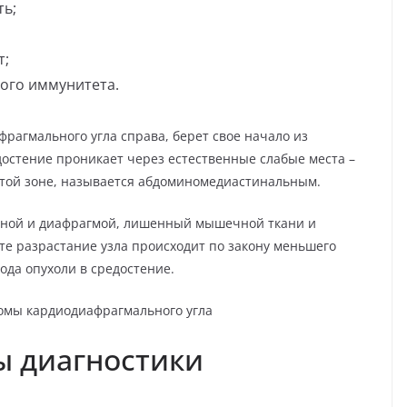
ть;
т;
ого иммунитета.
рагмального угла справа, берет свое начало из
остение проникает через естественные слабые места –
этой зоне, называется абдоминомедиастинальным.
иной и диафрагмой, лишенный мышечной ткани и
те разрастание узла происходит по закону меньшего
ода опухоли в средостение.
ы диагностики