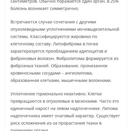
сантиметров. Обычно поражается один орган, в 25%
болезнь возникает симметрично.
Встречаются случаи сочетания с другими
опухолевидными уплотнениями мочевыделительной
системы. Классифицируются жировики по
клеточному составу. Липофиброма в почке
характеризуется преобладанием адипоцитов и
фибриновых волокон. Фибролипома формируется из
фиброзных тканей. Образование, пронизанное
кровеносными сосудами – ангиолипома,
образованная клетками, мышечными волокнами.
Уплотнение гормонально неактивно. Клетки
превращаются в опухолевые в мезенхиме. Часто это
единичный нарост на левом надпочечнике. Липома
надпочечника имеет очаговый характер. Существует
риск осложнения из-за прорастания ткани в
паренхиму органа.