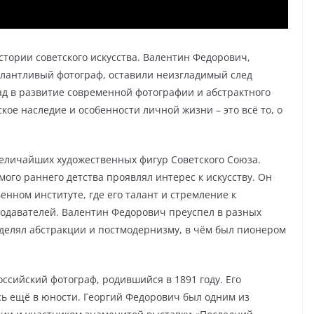
тории советского искусства. Валентин Федорович,
алантливый фотограф, оставили неизгладимый след
д в развитие современной фотографии и абстрактного
ское наследие и особенности личной жизни – это всё то, о
величайших художественных фигур Советского Союза.
амого раннего детства проявлял интерес к искусству. Он
енном институте, где его талант и стремление к
одавателей. Валентин Федорович преуспел в разных
уделял абстракции и постмодернизму, в чём был пионером
ссийский фотограф, родившийся в 1891 году. Его
ь ещё в юности. Георгий Федорович был одним из