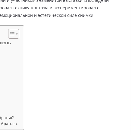
ии и участником знаменитой выставки «Последний
ьзовал технику монтажа и экспериментировал с
 эмоциональной и эстетической силе снимки.
жизнь
?
братья?
 братьев.