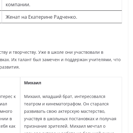
компании.
Женат на Екатерине Радченко.
тву и творчеству. Уже в школе они участвовали в
вках. Их талант был замечен и поддержан учителями, что
развития.
Михаил
терес к
Михаил, младший брат, интересовался
циал
театром и кинематографом. Он старался
 много
развивать свою актерскую мастерство,
ении в
участвуя в школьных постановках и получая
ебя как
признание зрителей. Михаил мечтал о