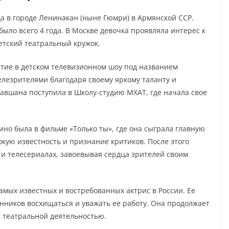
да в городе Ленинакан (ныне Гюмри) в Армянской ССР.
было всего 4 года. В Москве девочка проявляла интерес к
детский театральный кружок.
тие в детском телевизионном шоу под названием
лезрителями благодаря своему яркому таланту и
Равшана поступила в Школу-студию МХАТ, где начала свое
но была в фильме «Только ты», где она сыграла главную
кую известность и признание критиков. После этого
 и телесериалах, завоевывая сердца зрителей своим
амых известных и востребованных актрис в России. Ее
онников восхищаться и уважать ее работу. Она продолжает
я театральной деятельностью.