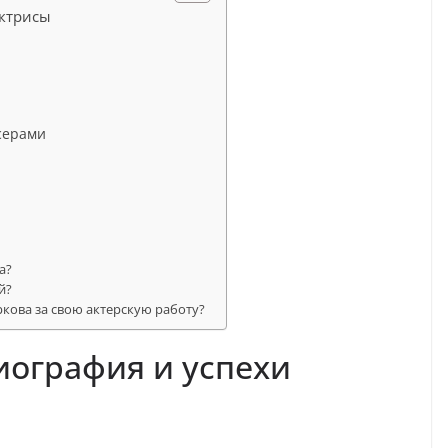
актрисы
серами
а?
й?
кова за свою актерскую работу?
иография и успехи