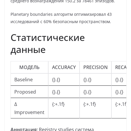
среднего вознаграждения 150.2 за 78461 эпизодов.
Planetary boundaries алгоритм оптимизировал 43
исследований с 60% безопасным пространством.
Статистические
данные
МОДЕЛЬ
ACCURACY
PRECISION
RECAL
Baseline
{}.{}
{}.{}
{}.{}
Proposed
{}.{}
{}.{}
{}.{}
Δ
{:+.1f}
{:+.1f}
{:+.1f}
Improvement
Аннотация:
Registry studies система