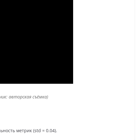
ник: авторская съёмка)
ность метрик (std = 0.04).