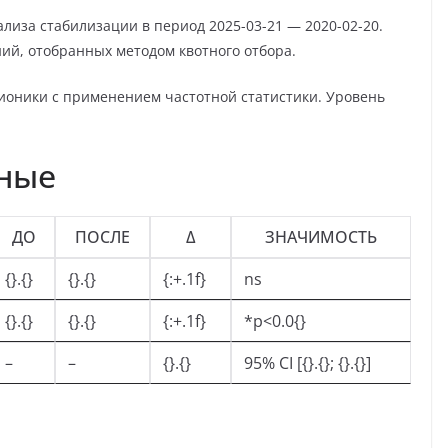
лиза стабилизации в период 2025-03-21 — 2020-02-20.
ий, отобранных методом квотного отбора.
ионики с применением частотной статистики. Уровень
нные
ДО
ПОСЛЕ
Δ
ЗНАЧИМОСТЬ
{}.{}
{}.{}
{:+.1f}
ns
{}.{}
{}.{}
{:+.1f}
*p<0.0{}
–
–
{}.{}
95% CI [{}.{}; {}.{}]