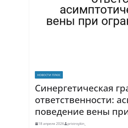
р
p
a
а
s
в
s
и
n
т
i
ь
k
i
НОВОСТИ ПЛЮС
Синергетическая гр
ответственности: а
поведение вены при
18 апреля 2026
pristroykin_