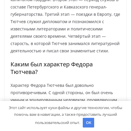
составе Петербургского и Кавказского генерал-
губернаторства. Третий этап — поездки в Европу, где
Тютчев служил дипломатом и познакомился с
известными литераторами и политическими
деятелями своего времени. Четвёртый этап —
старость, в которой Тютчев занимался литературной
деятельностью и писал свои знаменитые стихи.
Каким был характер Федора
Тютчева?
Характер Федора Тютчева был довольно
противоречивым. С одной стороны, он был очень
умным и эрудированным человеком, проявляющим
интерес к литературе, философии и политике. Он
Этот сайт использует куки-файлы и другие технологии, чтобы
помочь вам в навигации, а также предоставить лучший
владел несколькими иностранными языками и
хорошо знал европейскую культуру. С другой
пользовательский опыт.
OK
стороны, он был мнительным и подозрительным,