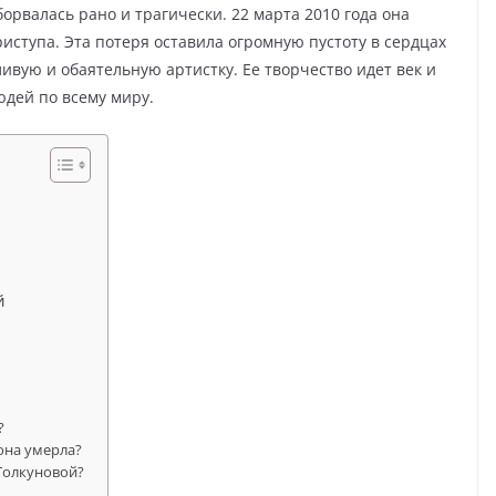
рвалась рано и трагически. 22 марта 2010 года она
риступа. Эта потеря оставила огромную пустоту в сердцах
тливую и обаятельную артистку. Ее творчество идет век и
юдей по всему миру.
й
?
она умерла?
Толкуновой?