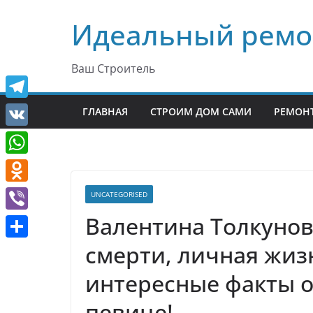
Перейти
Идеальный ремо
к
содержимому
Ваш Строитель
T
ГЛАВНАЯ
СТРОИМ ДОМ САМИ
РЕМОНТ
e
V
l
K
W
e
h
O
UNCATEGORISED
g
a
d
Валентина Толкунов
r
V
t
n
a
i
смерти, личная жиз
О
s
o
m
b
т
интересные факты о
A
k
e
п
p
l
певице!
r