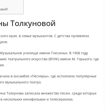
овой?
ны Толкуновой
кого края, в семье музыкантов. С детства проявляла
цене.
в Музыкальное училище имени Гнесиных. В 1968 году
ию театрального искусства (ВГИК) имени М. Горького, где
ие.
ачала в ансамбле «Песняры», где исполняла популярные
ого музыкального театра.
на Толкунова записала множество песен, среди которых
 в нескольких кинофильмах и телесериалах.