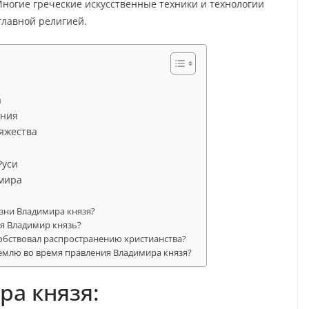
Многие греческие искусственные техники и технологии
главной религией.
а
ения
няжества
Руси
имира
зни Владимира князя?
я Владимир князь?
обствовал распространению христианства?
емлю во время правления Владимира князя?
а князя: