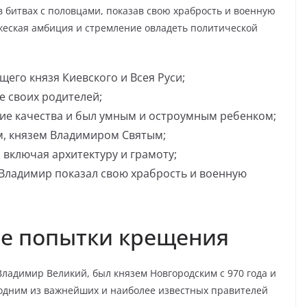
 битвах с половцами, показав свою храбрость и военную
няжеская амбиция и стремление овладеть политической
его князя Киевского и Всея Руси;
е своих родителей;
кие качества и был умным и остроумным ребенком;
, князем Владимиром Святым;
включая архитектуру и грамоту;
 Владимир показал свою храбрость и военную
ые попытки крещения
Владимир Великий, был князем Новгородским с 970 года и
л одним из важнейших и наиболее известных правителей