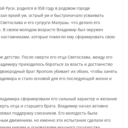
й Руси, родился в 958 году в родовом городе
азал яркий ум, острый ум и быстроначало усваивать
Светослава и его супруги Малушы, что делало его
. В своем молодом возрасте Владимир был окружен
наставниками, которые помогли ему сформировать свою
 детство. После смерти его отца Светослава, между его
адимиру приходилось бороться за власть и достоинство
 двоюродный брат Ярополк убивает их обоих, чтобы занять
ладимира и стало основой для его последующей жизни и
Владимира сформировали его сильный характер и желание
смерть отца и старшего брата. Владимир начал активно
воевал поддержку союзников. Его молодость была
ным движением, но именно эти испытания сделали его
еликим князем и основателем мощного государства