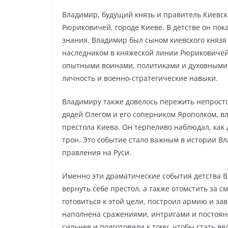
Владимир, будущий князь и правитель Киевско
Рюриковичей, городе Киеве. В детстве он пок
знания. Владимир был сыном киевского князя 
наследником в княжеской линии Рюриковичей
опытными воинами, политиками и духовными 
личность и военно-стратегические навыки.
Владимиру также довелось пережить непростое
дядей Олегом и его соперником Ярополком, вл
престола Киева. Он терпеливо наблюдал, как
трон. Это событие стало важным в истории В
правления на Руси.
Именно эти драматические события детства 
вернуть себе престол, а также отомстить за 
готовиться к этой цели, построил армию и за
наполнена сражениями, интригами и постоян
сильнее и подготовили к тому, чтобы стать в