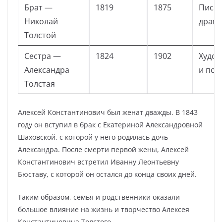
Брат —
1819
1875
Писат
Николай
драма
Толстой
Сестра —
1824
1902
Худо
Александра
и поэ
Толстая
Алексей Константинович был женат дважды. В 1843
году он вступил в брак с Екатериной Александровной
Шаховской, с которой у него родилась дочь
Александра. После смерти первой жены, Алексей
Константинович встретил Иванну Леонтьевну
Бюставу, с которой он остался до конца своих дней.
Таким образом, семья и родственники оказали
большое влияние на жизнь и творчество Алексея
Константиновича Толстого.