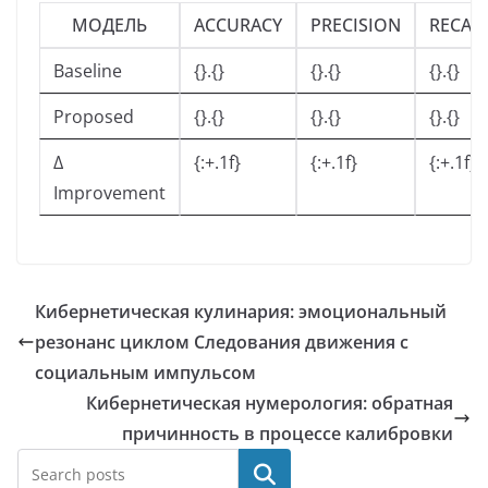
МОДЕЛЬ
ACCURACY
PRECISION
RECAL
Baseline
{}.{}
{}.{}
{}.{}
Proposed
{}.{}
{}.{}
{}.{}
Δ
{:+.1f}
{:+.1f}
{:+.1f}
Improvement
Кибернетическая кулинария: эмоциональный
резонанс циклом Следования движения с
социальным импульсом
Кибернетическая нумерология: обратная
причинность в процессе калибровки
Поиск